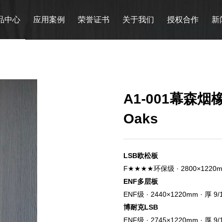
品中心
应用案例
荣誉证书
关于我们
授权合作
新
A1-001幕森烟橡 
Oaks
LSB欧松板
F★★★★环保级 · 2800×1220mm
ENF多层板
ENF级
· 2440×1220mm · 厚 9
博耐克LSB
ENF级
· 2745×1220mm · 厚 9/